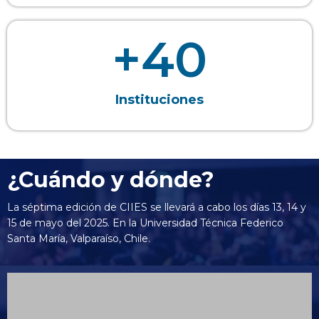
+
40
Instituciones
¿Cuándo y dónde?
La séptima edición de CIIES se llevará a cabo los días 13, 14 y
15 de mayo del 2025. En la Universidad Técnica Federico
Santa María, Valparaíso, Chile.